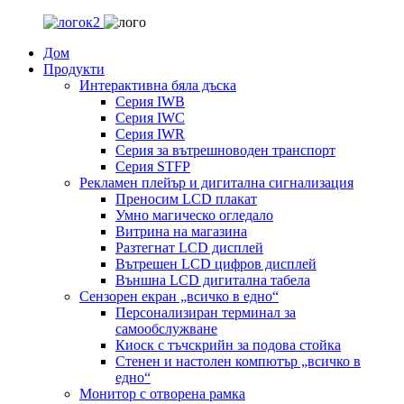
Дом
Продукти
Интерактивна бяла дъска
Серия IWB
Серия IWC
Серия IWR
Серия за вътрешноводен транспорт
Серия STFP
Рекламен плейър и дигитална сигнализация
Преносим LCD плакат
Умно магическо огледало
Витрина на магазина
Разтегнат LCD дисплей
Вътрешен LCD цифров дисплей
Външна LCD дигитална табела
Сензорен екран „всичко в едно“
Персонализиран терминал за
самообслужване
Киоск с тъчскрийн за подова стойка
Стенен и настолен компютър „всичко в
едно“
Монитор с отворена рамка