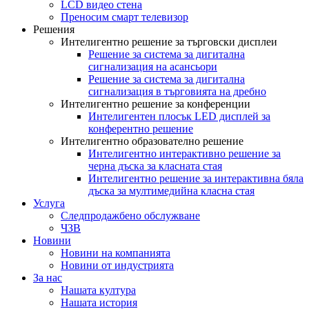
LCD видео стена
Преносим смарт телевизор
Решения
Интелигентно решение за търговски дисплеи
Решение за система за дигитална
сигнализация на асансьори
Решение за система за дигитална
сигнализация в търговията на дребно
Интелигентно решение за конференции
Интелигентен плосък LED дисплей за
конферентно решение
Интелигентно образователно решение
Интелигентно интерактивно решение за
черна дъска за класната стая
Интелигентно решение за интерактивна бяла
дъска за мултимедийна класна стая
Услуга
Следпродажбено обслужване
ЧЗВ
Новини
Новини на компанията
Новини от индустрията
За нас
Нашата култура
Нашата история