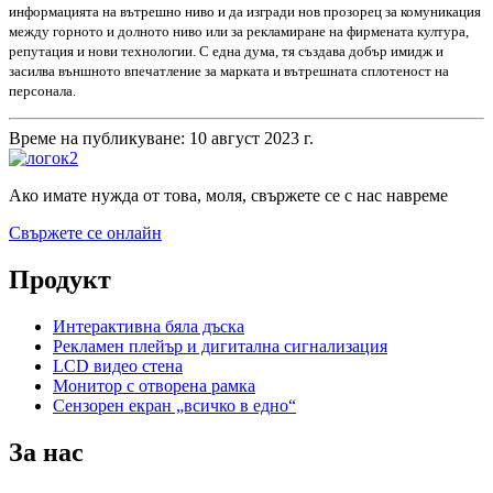
информацията на вътрешно ниво и да изгради нов прозорец за комуникация
между горното и долното ниво или за рекламиране на фирмената култура,
репутация и нови технологии. С една дума, тя създава добър имидж и
засилва външното впечатление за марката и вътрешната сплотеност на
персонала.
Време на публикуване: 10 август 2023 г.
Ако имате нужда от това, моля, свържете се с нас навреме
Свържете се онлайн
Продукт
Интерактивна бяла дъска
Рекламен плейър и дигитална сигнализация
LCD видео стена
Монитор с отворена рамка
Сензорен екран „всичко в едно“
За нас