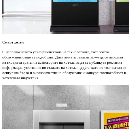
Смарт хотел
С непрекъснатото усъвършенстване на технологиите, хотелското
обслужване също се подобрява. Дигиталната реклама може да се използва
на входната врата и в асансьорите на хотела, за да се публикува рекламна
информация, упътвания по етажите на хотела и друга, като по този начин се
осигурява бързо и висококачествено обслужване и конкурентоспособност в
хотелската индустрия.