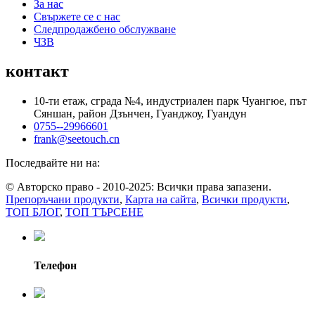
За нас
Свържете се с нас
Следпродажбено обслужване
ЧЗВ
контакт
10-ти етаж, сграда №4, индустриален парк Чуангюе, път
Сяншан, район Дзънчен, Гуанджоу, Гуандун
0755--29966601
frank@seetouch.cn
Последвайте ни на:
© Авторско право - 2010-2025: Всички права запазени.
Препоръчани продукти
,
Карта на сайта
,
Всички продукти
,
ТОП БЛОГ
,
ТОП ТЪРСЕНЕ
Телефон