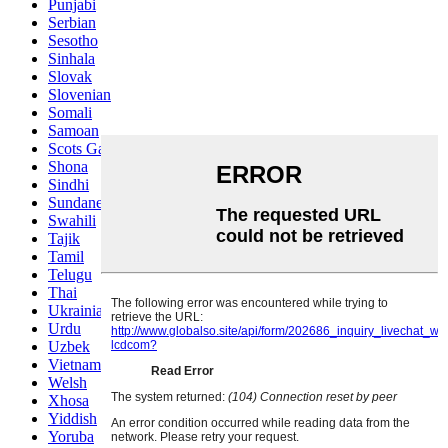
Punjabi
Serbian
Sesotho
Sinhala
Slovak
Slovenian
Somali
Samoan
Scots Gaelic
Shona
Sindhi
Sundanese
Swahili
Tajik
Tamil
Telugu
Thai
Ukrainian
Urdu
Uzbek
Vietnamese
Welsh
Xhosa
Yiddish
Yoruba