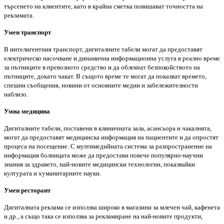
търсенето на клиентите, като в крайна сметка повишават точността на
рекламата.
Умен транспорт
В интелигентния транспорт, дигиталните табели могат да предоставят
електрическо насочване и динамична информационна услуга в реално време
за пътниците в превозното средство и да облекчат безпокойството на
пътниците, докато чакат. В същото време те могат да показват времето,
спешни съобщения, новини от основните медии и забележителности
наблизо.
Умна медицина
Дигиталните табели, поставени в клиничната зала, асансьора и чакалнята,
могат да предоставят медицинска информация на пациентите и да опростят
процеса на посещение. С мултимедийната система за разпространение на
информация болницата може да предостави повече популярно-научни
знания за здравето, най-новите медицински технологии, показвайки
културата и хуманитарните науки.
Умен ресторант
Дигиталната реклама се използва широко в магазини за млечен чай, кафенета
и др., а също така се използва за рекламиране на най-новите продукти,