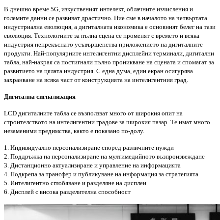
В днешно време 5G, изкуственият интелект, облачните изчисления и
големите данни се развиват драстично. Ние сме в началото на четвъртата
индустриална еволюция, а дигиталната икономика е основният белег на тази
еволюция. Технологиите за пълна сцена се променят с времето и всяка
индустрия непрекъснато усъвършенства приложението на дигиталните
продукти. Най-популярните интелигентни дисплейни терминали, дигитални
табла, най-накрая са постигнали пълно проникване на сцената и спомагат за
развитието на цялата индустрия. С една дума, един екран осигурява
захранване на всяка част от конструкцията на интелигентния град.
Дигитална сигнализация
LCD дигиталните табла се възползват много от широкия опит на
строителството на интелигентни градове за широкия пазар. Те имат много
незаменими предимства, както е показано по-долу.
1. Индивидуално персонализиране според различните нужди
2. Поддръжка на персонализиране на мултимедийното възпроизвеждане
3. Дистанционно актуализиране и управление на информацията
4. Подкрепа за трансфер и публикуване на информация за стратегията
5. Интелигентно сглобяване и разделяне на дисплеи
6. Дисплей с висока разделителна способност