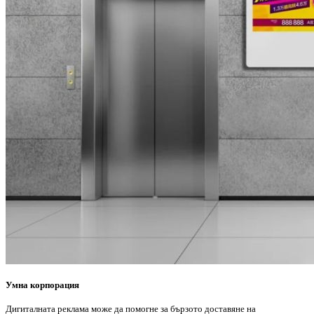
Умна корпорация
Дигиталната реклама може да помогне за бързото доставяне на